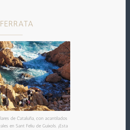
 FERRATA
ares de Cataluña, con acantilados
ales en Sant Feliu de Guíxols. ¡Esta