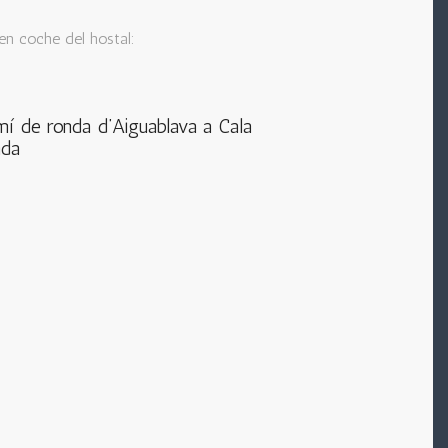
n coche del hostal:
í de ronda d’Aiguablava a Cala
nda