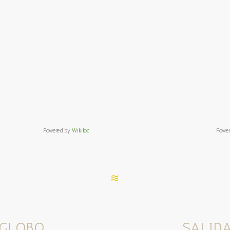
Powered by
Wikiloc
Powe
 GLOBO
SALID