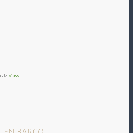
red by
Wikiloc
A EN BARCO