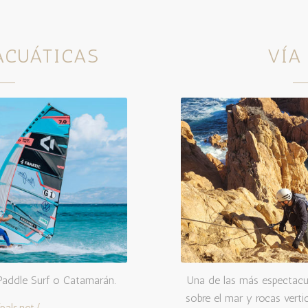
ACUÁTICAS
VÍA
Paddle Surf o Catamarán.
Una de las más espectacul
sobre el mar y rocas vertic
pals.net/