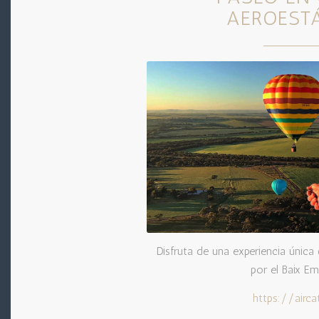
AEROEST
Disfruta de una experiencia úni
por el Baix E
https://airca