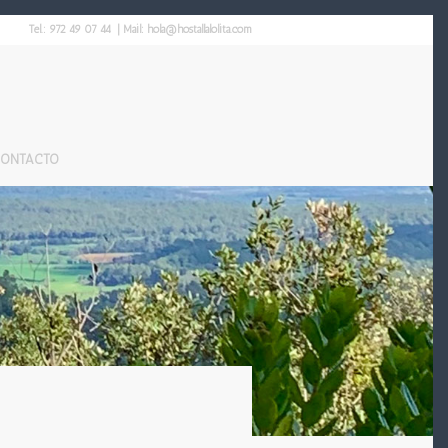
Tel.:
972 49 07 44
| Mail:
hola@hostallalolita.com
ONTACTO