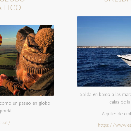
ÁTICO
Salida en barco a las mar
calas de la
ca como un paseo en globo
mpordà
Alquiler de emb
t.cat/
https://www.es