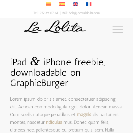
Tel.:
972 49 07 44
| Mail:
hola@hostallalolita.com
&
iPad
iPhone freebie,
downloadable on
GraphicBurger
Lorem ipsum dolor sit amet, consectetuer adipiscing
elit. Aenean commodo ligula eget dolor. Aenean massa.
Cum sociis natoque penatibus et
magnis
dis parturient
montes, nascetur
ridiculus
mus. Donec quam felis,
ultricies nec, pellentesque eu, pretium quis, sem. Nulla